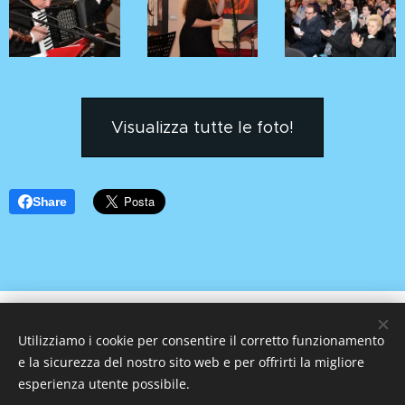
Visualizza tutte le foto!
Share
Associazione Culturale CreatiVo' Aps
Utilizziamo i cookie per consentire il corretto funzionamento
Villa Contarini Giovanelli - Venier - P.zza Bruno
e la sicurezza del nostro sito web e per offrirti la migliore
Santimaria, 240 - 35030 VO' VECCHIO (PD)
esperienza utente possibile.
C.F. 91028380284 P.Iva 04986410282
Codice SDI: