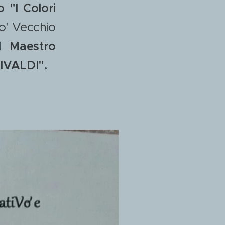
 "I Colori
o' Vecchio
l
Maestro
IVALDI".