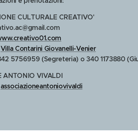
zioni e prenotazioni:
IONE CULTURALE CREATIVO'
eativo.ac@gmail.com
ww.creativo01.com
:
Villa Contarini Giovanelli-Venier
342 5756959 (Segreteria) o 340 1173880 (Giu
 ANTONIO VIVALDI
:
associazioneantoniovivaldi