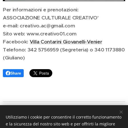
Per informazioni e prenotazioni:
ASSOCIAZIONE CULTURALE CREATIVO'
e-mail: creativo.ac@gmail.com
Sito web: www.creativo01.com
Facebook:
Villa Contarini Giovanelli-Venier
Telefono: 342 5756959 (Segreteria) o 340 1173880
(Giuliano)
Share
Associazione Culturale CreatiVo' Aps
Utilizziamo i cookie per consentire il corretto funzionamento
Villa Contarini Giovanelli - Venier - P.zza Bruno
e la sicurezza del nostro sito web e per offrirti la migliore
Santimaria, 240 - 35030 VO' VECCHIO (PD)