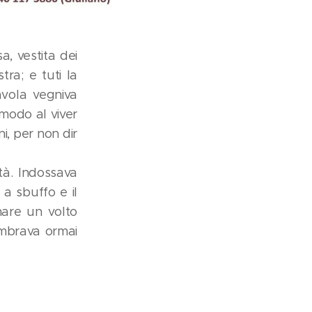
a, vestita dei
tra; e tuti la
vola vegniva
modo al viver
i, per non dir
ltà. Indossava
 a sbuffo e il
nare un volto
embrava ormai