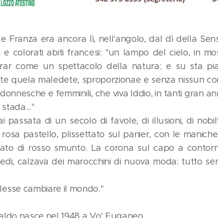
e Franza era ancora lì, nell'angolo, dal dì della Sens
 e colorati abiti francesi: "un lampo del cielo, in mos
rar come un spettacolo della natura; e su sta pia
te quela maledete, sproporzionae e senza nissun co
nnesche e femminili, che viva Iddio, in tanti gran ann
 stada..."
i passata di un secolo di favole, di illusioni, di nobi
o rosa pastello, plissettato sul panier, con le maniche
stato di rosso smunto. La corona sul capo a contor
piedi, calzava dei marocchini di nuova moda: tutto s
esse cambiare il mondo."
aldo nasce nel 1948 a Vo' Euganeo.