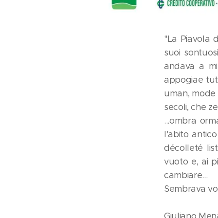
"La Piavola d
suoi sontuosi
andava a mi
appogiae tut
uman, mode do
secoli, che ze
...ombra orma
l'abito antic
décolleté li
vuoto e, ai 
cambiare...
Sembrava vol
Giuliano Men