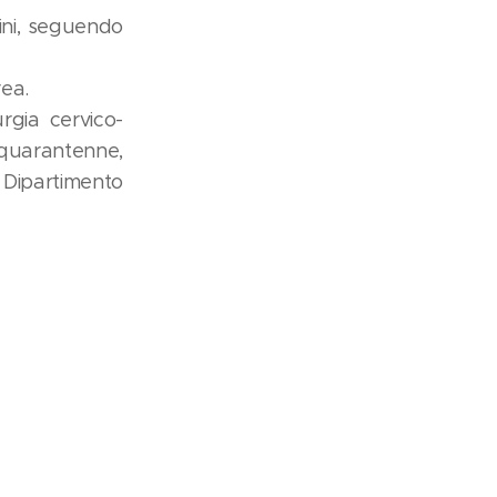
ini, seguendo
rea.
urgia cervico-
 quarantenne,
 Dipartimento