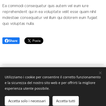
Ea commodi consequatur quis autem vel eum iure
reprehenderit qui in ea voluptate velit esse quam nihil
molestiae consequatur vel illum qui dolorem eum fugiat
quo voluptas nulla.
Share
Associazione Culturale CreatiVo' Aps
Utilizziamo i cookie per consentire il corretto funzionamento
Villa Contarini Giovanelli - Venier - P.zza Bruno
e la sicurezza del nostro sito web e per offrirti la migliore
Santimaria, 240 - 35030 VO' VECCHIO (PD)
esperienza utente possibile.
C.F. 91028380284 P.Iva 04986410282
Codice SDI:
M5UXCR1
Accetta solo i necessari
Accetta tutti
Cookies