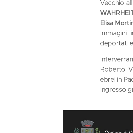
Vecchio all
WAHRHEIT
Elisa Morti
Immagini i
deportati 
Interverran
Roberto V
ebrei in P
Ingresso g