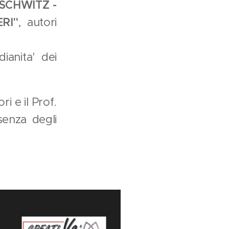
USCHWITZ -
RI"
, autori
ianita' dei
i e il Prof.
enza degli