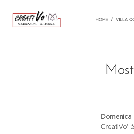
HOME
VILLA C
Most
Domenica 
CreatiVo' è 