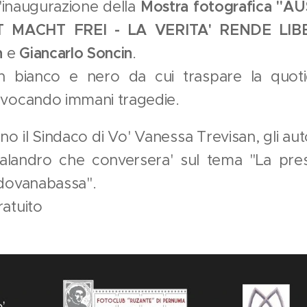
'inaugurazione della
Mostra fotografica "A
 MACHT FREI - LA VERITA' RENDE LIBE
n
e
Giancarlo Soncin
.
n bianco e nero da cui traspare la quotid
evocando immani tragedie.
no il Sindaco di Vo' Vanessa Trevisan, gli autor
alandro che conversera' sul tema "La pres
adovanabassa".
ratuito