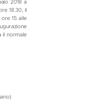
naio 2018 a
re 18.30, il
 ore 15 alle
naugurazione
a il normale
iano)