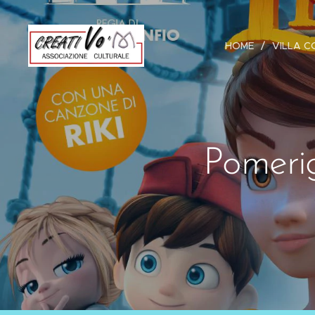
HOME
VILLA C
Pomerig