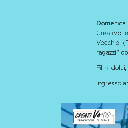
Domenica 
CreatiVo' è 
Vecchio (
ragazzi" c
Film, dolci
Ingresso ad