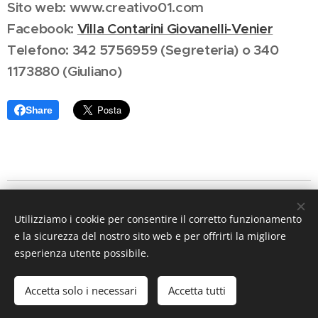
Sito web: www.creativo01.com
Facebook:
Villa Contarini Giovanelli-Venier
Telefono: 342 5756959 (Segreteria) o 340
1173880 (Giuliano)
Share
Associazione Culturale CreatiVo' Aps
Utilizziamo i cookie per consentire il corretto funzionamento
Villa Contarini Giovanelli - Venier - P.zza Bruno
e la sicurezza del nostro sito web e per offrirti la migliore
Santimaria, 240 - 35030 VO' VECCHIO (PD)
esperienza utente possibile.
C.F. 91028380284 P.Iva 04986410282
Codice SDI:
M5UXCR1
Accetta solo i necessari
Accetta tutti
Cookies